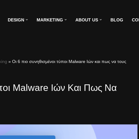
DESIGN
MARKETING
ABOUT US
BLOG
CO
king
»
Οι 6 πιο συνηθισμένοι τύποι Malware Ιών και πως να τους
ύποι Malware Ιών Και Πως Να