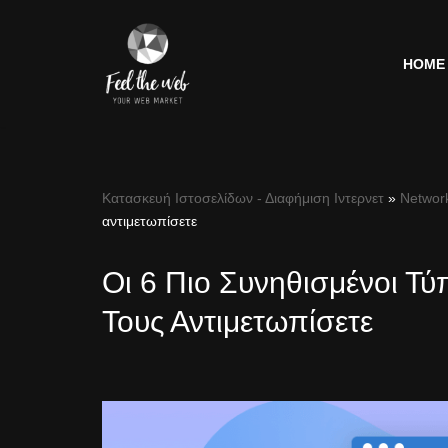
Μεταπηδήστε
HOME
στο
περιεχόμενο
Κατασκευή Ιστοσελίδων - Διαφήμιση Ιντερνετ
»
Networ
αντιμετωπίσετε
Οι 6 Πιο Συνηθισμένοι Τ
Τους Αντιμετωπίσετε