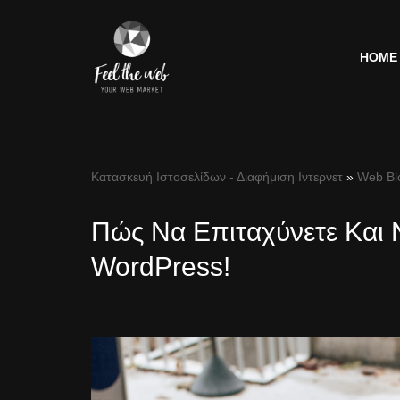
Μεταπηδήστε
HOME
στο
περιεχόμενο
Κατασκευή Ιστοσελίδων - Διαφήμιση Ιντερνετ
»
Web Bl
Πώς Να Επιταχύνετε Και 
WordPress!