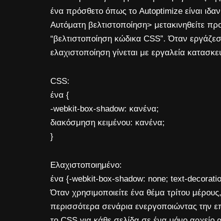
ένα πρόσθετο όπως το Autoptimize είναι ιδαν
Αυτόματη βελτιστοποίηση> μετακινηθείτε προ
“βελτιστοποίηση κώδικα CSS”. Όταν εργάζεστ
ελαχιστοποίηση γίνεται με εργαλεία κατασκε
CSS:
ένα {
-webkit-box-shadow: κανένα;
διακόσμηση κειμένου: κανένα;
}
Ελαχιστοποιημένο:
ένα {-webkit-box-shadow: none; text-decorat
Όταν χρησιμοποιείτε ένα θέμα τρίτου μέρους
περισσότερα σενάρια ενεργοποιώντας την επ
το CSS για κάθε σελίδα σε ένα μόνο αρχείο α