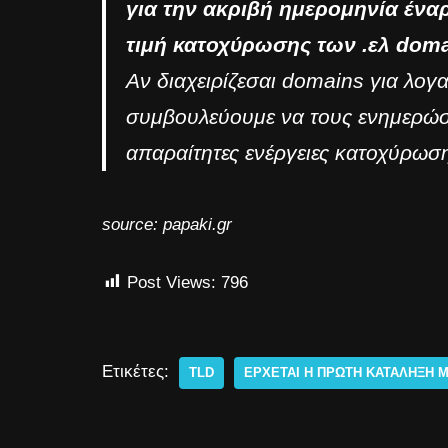
για την ακριβή ημερομηνία ένα
τιμή κατοχύρωσης των .ελ doma
Αν διαχειρίζεσαι domains για λογ
συμβουλεύουμε να τους ενημερώσε
απαραίτητες ενέργειες κατοχύρωση
source: papaki.gr
Post Views:
796
Ετικέτες:
TLD
ΈΡΧΕΤΑΙ Η ΠΡΏΤΗ ΚΑΤΆΛΗΞΗ Μ